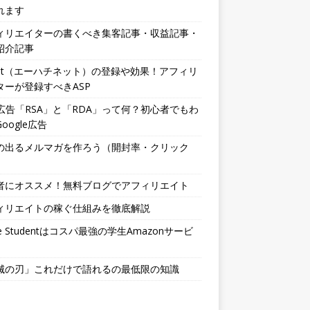
れます
ィリエイターの書くべき集客記事・収益記事・
紹介記事
.net（エーハチネット）の登録や効果！アフィリ
ターが登録すべきASP
b広告「RSA」と「RDA」って何？初心者でもわ
oogle広告
の出るメルマガを作ろう（開封率・クリック
者にオススメ！無料ブログでアフィリエイト
ィリエイトの稼ぐ仕組みを徹底解説
me Studentはコスパ最強の学生Amazonサービ
滅の刃」これだけで語れるの最低限の知識