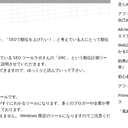
見ら
アフ
自己
A8
エイ
」「SEOで順位を上げたい！」と考えている人にとって順位
We
かるG
れている SEO ツールラボさんの「GRC」 という順位計測ツー
効果
て説明させていただきます。
率）
導入できますので、ゆっくりと読んでいって下さい。
初心
アフ
Pri
ツール
です。
ス
検索順位がすぐにわかるツールになります。多くのブロガーや企業が導
しております。
「鬼
えません。 Windows 限定のツールになりますのでご注意くだ