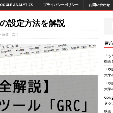
OOGLE ANALYTICS
プライバシーポリシー
お問い合わせ
ルの設定方法を解説
・施策
0
最近
「も
動画
「空
大学
「空
大学
Go
きる
映画