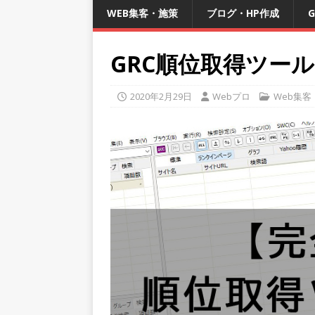
WEB集客・施策
ブログ・HP作成
G
GRC順位取得ツー
2020年2月29日
Webプロ
Web集客