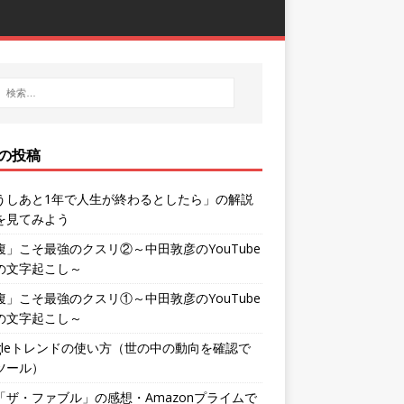
の投稿
うしあと1年で人生が終わるとしたら」の解説
を見てみよう
腹」こそ最強のクスリ②～中田敦彦のYouTube
の文字起こし～
腹」こそ最強のクスリ①～中田敦彦のYouTube
の文字起こし～
ogleトレンドの使い方（世の中の動向を確認で
ツール）
「ザ・ファブル」の感想・Amazonプライムで