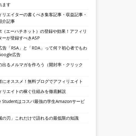
れます
ィリエイターの書くべき集客記事・収益記事・
紹介記事
.net（エーハチネット）の登録や効果！アフィリ
ターが登録すべきASP
b広告「RSA」と「RDA」って何？初心者でもわ
oogle広告
の出るメルマガを作ろう（開封率・クリック
者にオススメ！無料ブログでアフィリエイト
ィリエイトの稼ぐ仕組みを徹底解説
me Studentはコスパ最強の学生Amazonサービ
滅の刃」これだけで語れるの最低限の知識