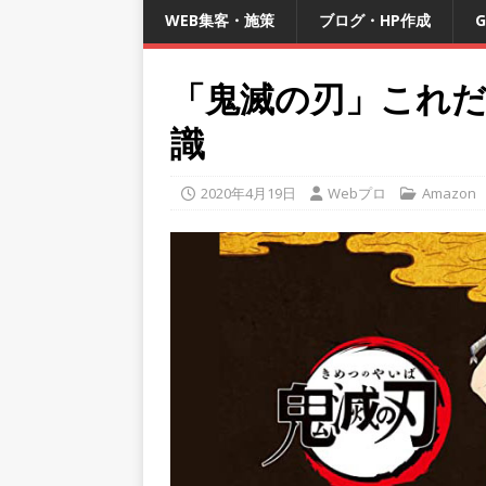
WEB集客・施策
ブログ・HP作成
G
「鬼滅の刃」これ
識
2020年4月19日
Webプロ
Amazon