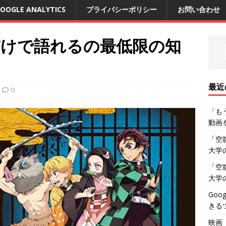
OOGLE ANALYTICS
プライバシーポリシー
お問い合わせ
だけで語れるの最低限の知
最近
0
「も
動画
「空
大学
「空
大学
Go
きる
映画