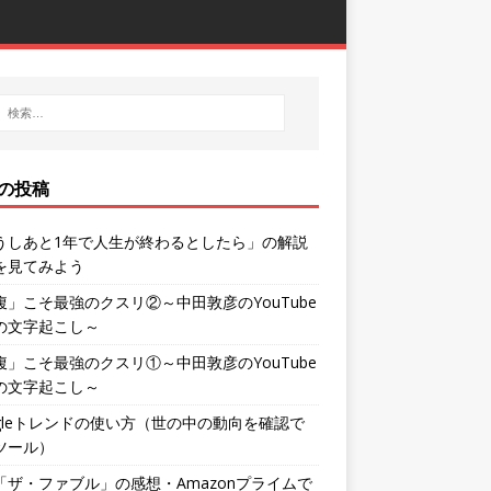
の投稿
うしあと1年で人生が終わるとしたら」の解説
を見てみよう
腹」こそ最強のクスリ②～中田敦彦のYouTube
の文字起こし～
腹」こそ最強のクスリ①～中田敦彦のYouTube
の文字起こし～
ogleトレンドの使い方（世の中の動向を確認で
ツール）
「ザ・ファブル」の感想・Amazonプライムで