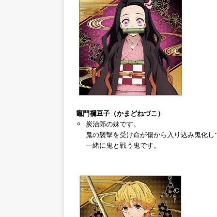
竈門禰豆子（かまどねづこ）
炭治郎の妹です。
鬼の襲撃を受け命が傷から入り込み鬼化し
一緒に鬼と戦う鬼です。