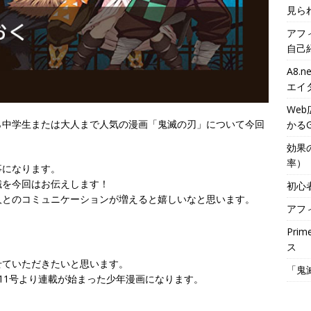
見ら
アフ
自己
A8
エイ
We
ら中学生または大人まで人気の漫画「鬼滅の刃」について今回
かるG
効果
率）
事になります。
識を今回はお伝えします！
初心
人とのコミュニケーションが増えると嬉しいなと思います。
アフ
Pri
ス
せていただきたいと思います。
「鬼
年11号より連載が始まった少年漫画になります。
生