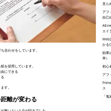
見ら
アフ
自己
A8
エイ
We
かるG
打ち合わせをしています。
効果
率）
ら紙を採用しています。
初心
自由にできる
アフ
きる
Pri
ります。
ス
「鬼
の距離が変わる
ドが無いという点が悩みでした。