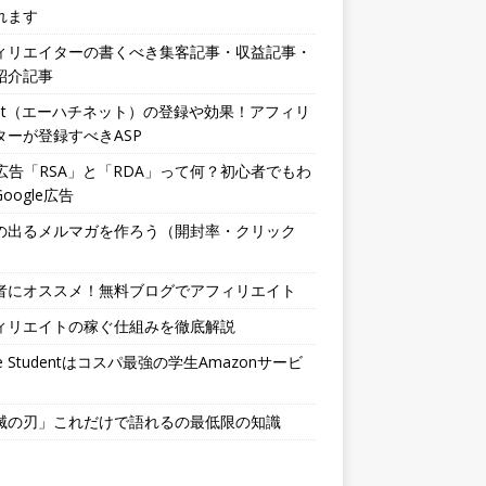
れます
ィリエイターの書くべき集客記事・収益記事・
紹介記事
.net（エーハチネット）の登録や効果！アフィリ
ターが登録すべきASP
b広告「RSA」と「RDA」って何？初心者でもわ
oogle広告
の出るメルマガを作ろう（開封率・クリック
者にオススメ！無料ブログでアフィリエイト
ィリエイトの稼ぐ仕組みを徹底解説
me Studentはコスパ最強の学生Amazonサービ
滅の刃」これだけで語れるの最低限の知識