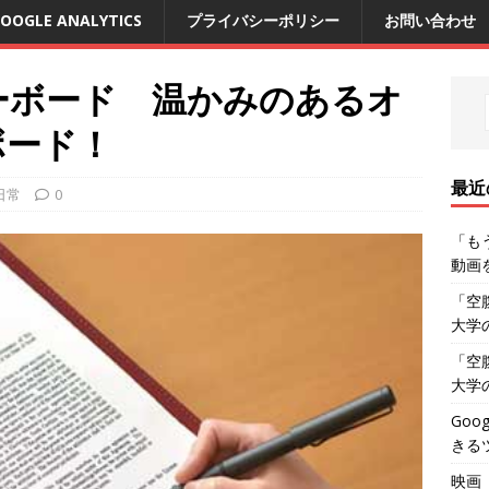
OOGLE ANALYTICS
プライバシーポリシー
お問い合わせ
リーボード 温かみのあるオ
ボード！
最近
日常
0
「も
動画
「空
大学
「空
大学
Go
きる
映画