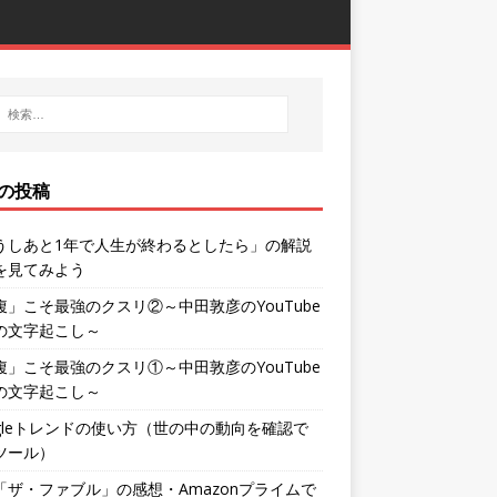
の投稿
うしあと1年で人生が終わるとしたら」の解説
を見てみよう
腹」こそ最強のクスリ②～中田敦彦のYouTube
の文字起こし～
腹」こそ最強のクスリ①～中田敦彦のYouTube
の文字起こし～
ogleトレンドの使い方（世の中の動向を確認で
ツール）
「ザ・ファブル」の感想・Amazonプライムで